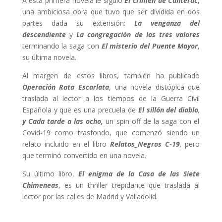
A esta primera novela le siguió
El crimen de Canterac
,
una ambiciosa obra que tuvo que ser dividida en dos
partes dada su extensión:
La venganza del
descendiente
y
La congregación de los tres valores
terminando la saga con
El misterio del Puente Mayor
,
su última novela.
Al margen de estos libros, también ha publicado
Operación Rata Escarlata
, una novela distópica que
traslada al lector a los tiempos de la Guerra Civil
Española y que es una precuela de
El sillón del diablo
,
y Cada tarde a las ocho,
un spin off de la saga con el
Covid-19 como trasfondo, que comenzó siendo un
relato incluido en el libro
Relatos_Negros C-19
,
pero
que terminó convertido en una novela.
Su último libro,
El enigma de la Casa de las Siete
Chimeneas
, es un thriller trepidante que traslada al
lector por las calles de Madrid y Valladolid.